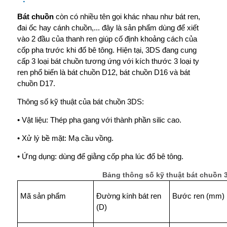
Bát chuồn
còn có nhiều tên gọi khác nhau như bát ren,
đai ốc hay cánh chuồn,... đây là sản phẩm dùng để xiết
vào 2 đầu của thanh ren giúp cố định khoảng cách của
cốp pha trước khi đổ bê tông. Hiện tại, 3DS đang cung
cấp 3 loại bát chuồn tương ứng với kích thước 3 loại ty
ren phổ biến là bát chuồn D12, bát chuồn D16 và bát
chuồn D17.
Thông số kỹ thuật của bát chuồn 3DS:
• Vật liệu: Thép pha gang với thành phần silic cao.
• Xử lý bề mặt: Mạ cầu vồng.
• Ứng dụng: dùng để giằng cốp pha lúc đổ bê tông.
Bảng thông số kỹ thuật bát chuồn 
Mã sản phẩm
Đường kính bát ren
Bước ren (mm)
(D)