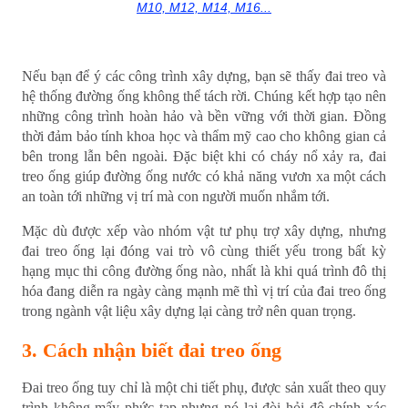
M10, M12, M14, M16...
Nếu bạn để ý các công trình xây dựng, bạn sẽ thấy đai treo và
hệ thống đường ống không thể tách rời. Chúng kết hợp tạo nên
những công trình hoàn hảo và bền vững với thời gian. Đồng
thời đảm bảo tính khoa học và thẩm mỹ cao cho không gian cả
bên trong lẫn bên ngoài. Đặc biệt khi có cháy nổ xảy ra, đai
treo ống giúp đường ống nước có khả năng vươn xa một cách
an toàn tới những vị trí mà con người muốn nhắm tới.
Mặc dù được xếp vào nhóm vật tư phụ trợ xây dựng, nhưng
đai treo ống lại đóng vai trò vô cùng thiết yếu trong bất kỳ
hạng mục thi công đường ống nào, nhất là khi quá trình đô thị
hóa đang diễn ra ngày càng mạnh mẽ thì vị trí của đai treo ống
trong ngành vật liệu xây dựng lại càng trở nên quan trọng.
3. Cách nhận biết đai treo ống
Đai treo ống tuy chỉ là một chi tiết phụ, được sản xuất theo quy
trình không mấy phức tạp nhưng nó lại đòi hỏi độ chính xác